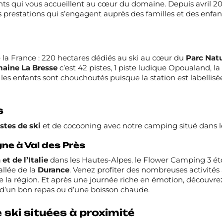
aurants qui vous accueillent au cœur du domaine. Depuis avril
s prestations qui s’engagent auprès des familles et des enfant
la France : 220 hectares dédiés au ski au cœur du
Parc Natu
aine La Bresse
c’est 42 pistes, 1 piste ludique Opoualand, l
i, les enfants sont chouchoutés puisque la station est labelli
s
stes de ski
et de cocooning avec notre camping situé dans 
ne à Val des Près
et de l’Italie
dans les Hautes-Alpes, le
Flower Camping 3 ét
allée de la
Durance
. Venez profiter des nombreuses activité
de la région. Et après une journée riche en émotion, découvrez 
d’un bon repas ou d’une boisson chaude.
 ski situées à proximité