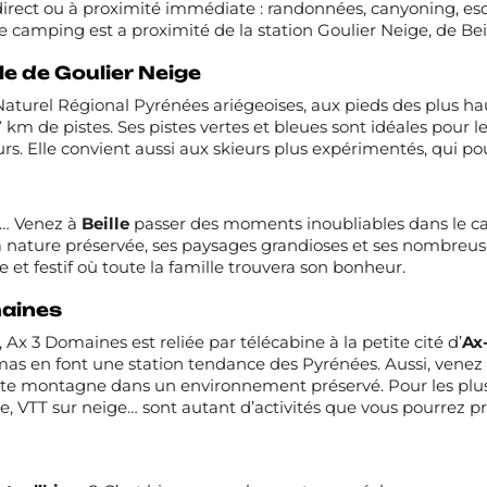
rect ou à proximité immédiate : randonnées, canyoning, esc
 Le camping est a proximité de la station Goulier Neige, de Bei
e de Goulier Neige
aturel Régional Pyrénées ariégeoises, aux pieds des plus ha
7 km de pistes. Ses pistes vertes et bleues sont idéales pour l
ieurs. Elle convient aussi aux skieurs plus expérimentés, qui p
ns… Venez à
Beille
passer des moments inoubliables dans le cad
sa nature préservée, ses paysages grandioses et ses nombreus
 et festif où toute la famille trouvera son bonheur.
maines
 Ax 3 Domaines est reliée par télécabine à la petite cité d’
Ax
s en font une station tendance des Pyrénées. Aussi, venez 
aute montagne dans un environnement préservé. Pour les plus
te, VTT sur neige… sont autant d’activités que vous pourrez pr