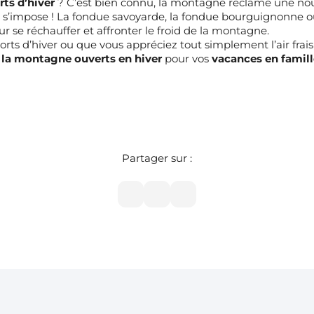
rts d’hiver
? C’est bien connu, la montagne réclame une nourr
s’impose ! La fondue savoyarde, la fondue bourguignonne ou
 se réchauffer et affronter le froid de la montagne.
ports d’hiver ou que vous appréciez tout simplement l’air fra
la montagne ouverts en hiver
pour vos
vacances en famill
Partager sur :