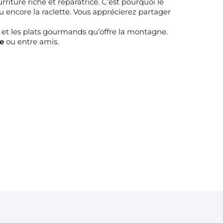
iture riche et réparatrice. C’est pourquoi le
 encore la raclette. Vous apprécierez partager
is et les plats gourmands qu’offre la montagne.
e
ou entre amis.