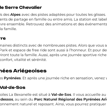
e Serre Chevalier
ds des
Alpes
avec des pistes adaptées pour toutes les glisses
s de partage en famille ou entre amis. La station est labell
à vivre ensemble. Retrouvez des animations et des événements
la famille.
vre
ines distincts avec de nombreuses pistes. Alors que vous so
Park et espace de free ride sont aussi à l’honneur. Et pour des
aviront toute la famille. Aussi, après une journée sportive ri
fort, vitalité et sérénité.
nées Ariégeoises
les
Pyrénées
. Et après une journée riche en sensation, venez
Val-de-Sos
iles La Bexanelle
est situé à
Val-de-Sos
. Il vous accueille a
cdessos
, au sein du
Parc Naturel Régional des Pyrénées
Ar
ronnement naturel et reposant. Ainsi, vous pourrez pratiquer 