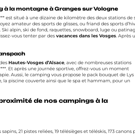
g à la montagne à Granges sur Vologne
**
est situé à une dizaine de kilomètre des deux stations de 
soyez amateur des sports de glisses, ou friand des sports d’hiv
ki alpin, ski de fond, raquettes, snowboard, luge ou patinage,
aissez-vous tenter par des
vacances dans les Vosges
. Après 
Ranspach
 des
Hautes-Vosges d’Alsace
, avec de nombreuses stations
***
. Et après une journée sportive, offrez-vous un moment
érapie. Aussi, le camping vous propose le pack bouquet de Lys
e, la piscine couverte ainsi que le spa et hammam, pour un
 proximité de nos campings à la
apins, 21 pistes reliées, 19 télésièges et téléskis, 173 canon