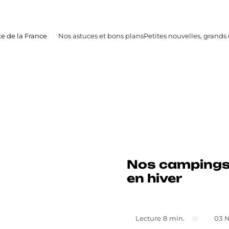
te de la France
Nos astuces et bons plans
Petites nouvelles, grand
Nos campings
en hiver
Lecture 8 min.
03 N