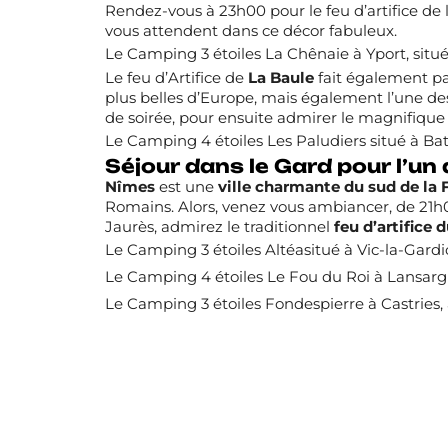
Rendez-vous à 23h00 pour le feu d’artifice de 
vous attendent dans ce décor fabuleux.
Le
Camping 3 étoiles La Chênaie
à Yport, situ
Le feu d’Artifice de
La Baule
fait également par
plus belles d’Europe, mais également l’une de
de soirée, pour ensuite admirer le magnifique f
Le
Camping 4 étoiles Les Paludiers
situé à Ba
Séjour dans le Gard pour l’un 
Nîmes
est une
ville charmante du sud de la 
Romains. Alors, venez vous ambiancer, de 21h00
Jaurès, admirez le traditionnel
feu d’artifice d
Le
Camping 3 étoiles Altéa
situé à Vic-la-Gard
Le
Camping 4 étoiles Le Fou du Roi
à Lansargu
Le
Camping 3 étoiles Fondespierre
à Castries