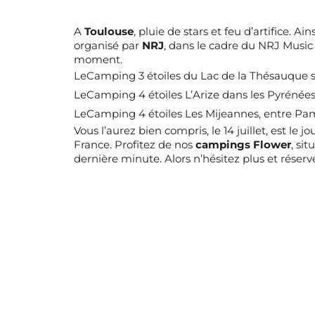
A
Toulouse
, pluie de stars et feu d’artifice. A
organisé par
NRJ
, dans le cadre du NRJ Music
moment.
Le
Camping 3 étoiles du Lac de la Thésauque
s
Le
Camping 4 étoiles L’Arize
dans les Pyrénées 
Le
Camping 4 étoiles Les Mijeannes,
entre Pami
Vous l’aurez bien compris, le 14 juillet, est le jo
France. Profitez de nos
campings Flower
,
sit
dernière minute
. Alors n’hésitez plus et réser